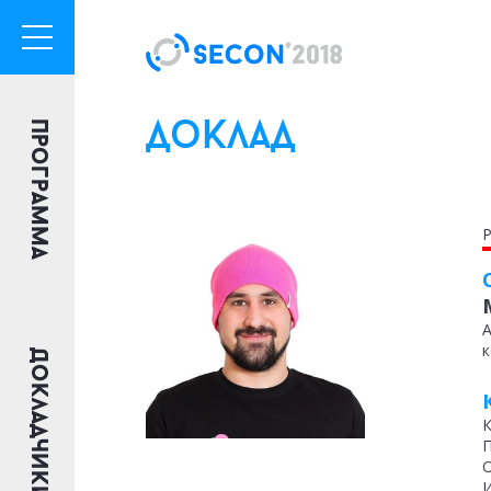
Программа
доклад
Р
А
к
Докладчики
К
П
О
И