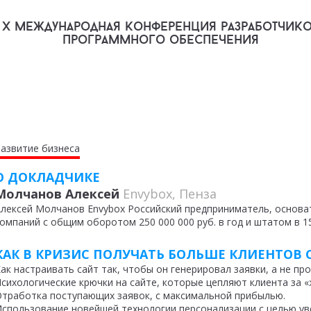
X международная конференция разработчик
программного обеспечения
азвитие бизнеса
О ДОКЛАДЧИКЕ
Молчанов Алексей
Envybox, Пенза
лексей Молчанов Envybox Российский предприниматель, основа
омпаний с общим оборотом 250 000 000 руб. в год и штатом в 15
КАК В КРИЗИС ПОЛУЧАТЬ БОЛЬШЕ КЛИЕНТОВ 
ак настраивать сайт так, чтобы он генерировал заявки, а не про
сихологические крючки на сайте, которые цепляют клиента за «
тработка поступающих заявок, с максимальной прибылью.
спользование новейшей технологии персонализации с целью ув