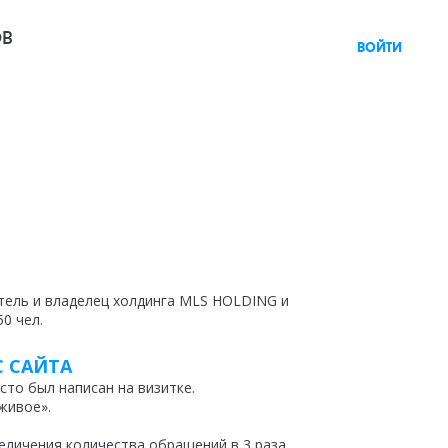
ов
войти
тель и владелец холдинга MLS HOLDING и
0 чел.
С САЙТА
сто был написан на визитке.
живое».
еличения количества обращений в 3 раза