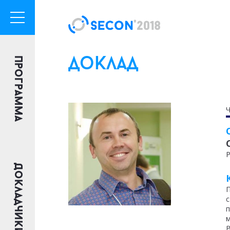
Программа
доклад
Ч
Р
Докладчики
П
с
п
м
В