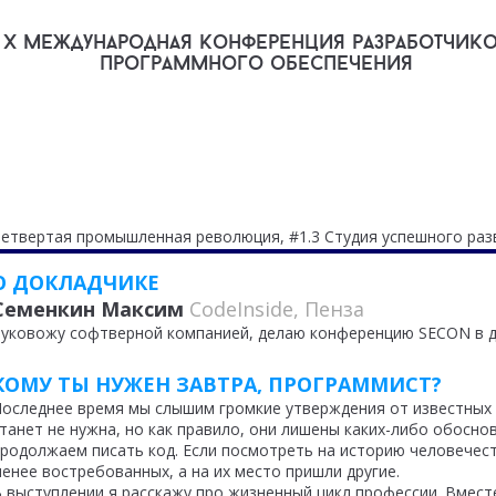
X международная конференция разработчик
программного обеспечения
етвертая промышленная революция, #1.3 Студия успешного разв
О ДОКЛАДЧИКЕ
Семенкин Максим
CodeInside, Пенза
уковожу софтверной компанией, делаю конференцию SECON в д
КОМУ ТЫ НУЖЕН ЗАВТРА, ПРОГРАММИСТ?
оследнее время мы слышим громкие утверждения от известных 
танет не нужна, но как правило, они лишены каких-либо обосно
родолжаем писать код. Если посмотреть на историю человечест
енее востребованных, а на их место пришли другие.
 выступлении я расскажу про жизненный цикл профессии. Вмест