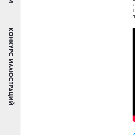
к
П
п
Конкурс иллюстраций