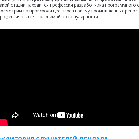
акой стадии находится профессия разработчика программного 
осмотрим на происходящее через призму промышленных револю
рофессия станет сравнимой по популярности