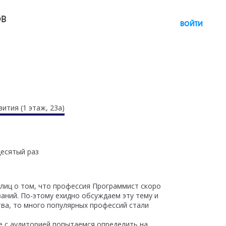
ов
войти
ития (1 этаж, 23а)
есятый раз
лиц о том, что профессия Программист скоро
ваний. По-этому ехидно обсуждаем эту тему и
ва, то много популярных профессий стали
е с аудиторией попытаемся определить на